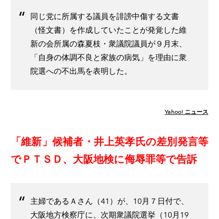
同じ党に所属する議員を誹謗中傷する文書
（怪文書）を作成していたことが発覚した維
新の会所属の森夏枝・衆議院議員が９月末、
「自身の体調不良と家族の病気」を理由に衆
院選への不出馬を表明した。
Yahoo! ニュース
「維新」候補者・井上英孝氏の差別発言等
でＰＴＳＤ、大阪地検に侮辱罪等で告訴
主婦であるＡさん（41）が、10月７日付で、
大阪地方検察庁に、次期衆議院選挙（10月19