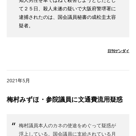
知人男性を車ではねて殺害しようとしたとし
て２５日、殺人未遂の疑いで大阪府警堺署に
逮捕されたのは、国会議員秘書の成松圭太容
疑者。
日刊ゲンダイ
2021年5月
梅村みずほ・参院議員に文通費流用疑惑
梅村議員本人のカネの使途をめぐって疑惑が
浮上している。国会議員に支給されている月