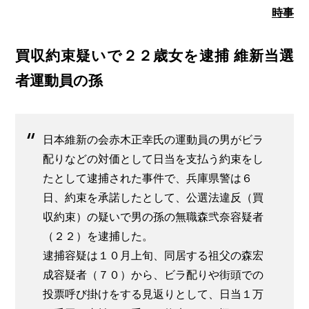
時事
買収約束疑いで２２歳女を逮捕 維新当選
者運動員の孫
日本維新の会赤木正幸氏の運動員の男がビラ
配りなどの対価として日当を支払う約束をし
たとして逮捕された事件で、兵庫県警は６
日、約束を承諾したとして、公選法違反（買
収約束）の疑いで男の孫の無職森弐奈容疑者
（２２）を逮捕した。
逮捕容疑は１０月上旬、同居する祖父の森宏
成容疑者（７０）から、ビラ配りや街頭での
投票呼び掛けをする見返りとして、日当１万