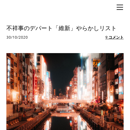
HOME
BLOG
MUSIC
不祥事のデパート「維新」やらかしリスト
POLITICS
30/10/2020
9 コメント
ABOUT
SIXX（行政書士）