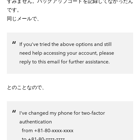
すみません。バックアップコードを記録してなかったん
です。
同じメールで、
If you’ve tried the above options and still
need help accessing your account, please
reply to this email for further assistance.
とのことなので、
I've changed my phone for two-factor
authentication
from +81-80-xxxx-xxxx
to +81-80-zzzz-zzzz