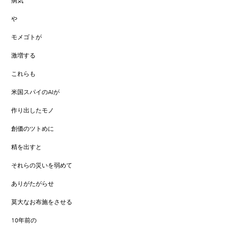
病気
や
モメゴトが
激増する
これらも
米国スパイのAIが
作り出したモノ
創価のツトめに
精を出すと
それらの災いを弱めて
ありがたがらせ
莫大なお布施をさせる
10年前の