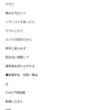
ウデに
痛みを与えたり
ツラいコトがあったら
ウツにしたり
スパイの犯行だから
相手に覚られず
私生活に便乗して
違和感を持たせずやる
◆創価学会 旧統一教会
は
CIAの下部組織
創価に入ると