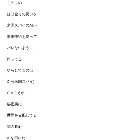
この世の
ほぼ全ての災いを
米国スパイのAIが
軍事技術を使って
バレないように
作ってる
やらしてるのは
CIA(米国スパイ)
CIAこそが
秘密裏に
世界を支配してる
闇の政府
AIを用いた