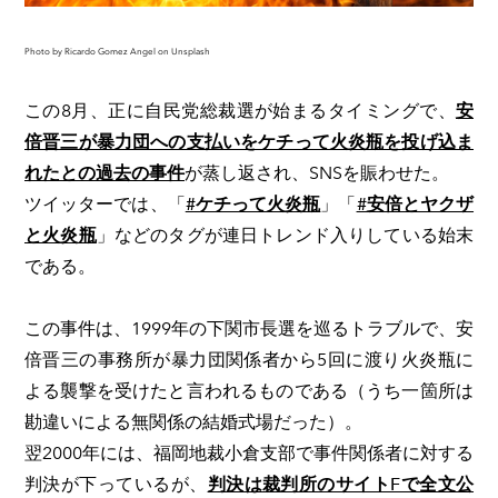
Photo by Ricardo Gomez Angel on Unsplash
この8月、正に自民党総裁選が始まるタイミングで、
安
倍晋三が暴力団への支払いをケチって火炎瓶を投げ込ま
れたとの過去の事件
が蒸し返され、SNSを賑わせた。
ツイッターでは、「
#ケチって火炎瓶
」「
#安倍とヤクザ
と火炎瓶
」などのタグが連日トレンド入りしている始末
である。
この事件は、1999年の下関市長選を巡るトラブルで、安
倍晋三の事務所が暴力団関係者から5回に渡り火炎瓶に
よる襲撃を受けたと言われるものである（うち一箇所は
勘違いによる無関係の結婚式場だった）。
翌2000年には、福岡地裁小倉支部で事件関係者に対する
判決が下っているが、
判決は裁判所のサイトFで全文公