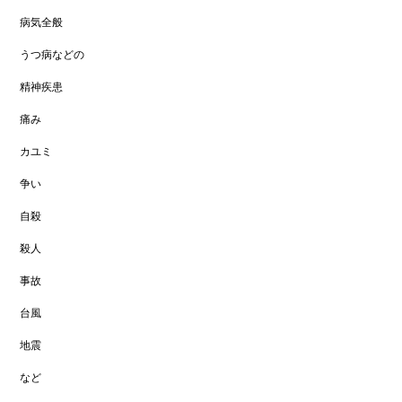
病気全般
うつ病などの
精神疾患
痛み
カユミ
争い
自殺
殺人
事故
台風
地震
など