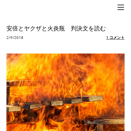
HOME
BLOG
MUSIC
安倍とヤクザと火炎瓶 判決文を読む
POLITICS
2/9/2018
1 コメント
ABOUT
SIXX（行政書士）