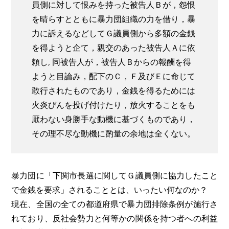
員側に対して恨みを持った被告人Ｂが，怨恨
を晴らすとともに暴力団組織の力を借り，暴
力に訴えるなどしてＧ議員側から多額の金銭
を得ようと企て，親交のあった被告人Ａに依
頼し, 同被告人が，被告人Ｂからの報酬を得
ようと目論み，配下のＣ，Ｆ及びＥに命じて
敢行されたものであり，金銭を得るためには
火炎びんを投げ付けたり，放火することをも
厭わない身勝手な動機に基づくものであり，
その理不尽な動機に酌量の余地は全くない。
暴力団に「下関市長選に関してＧ議員側に協力したこと
で金銭を要求」されることとは、いったい何なのか？
現在、全国の全ての都道府県で暴力団排除条例が施行さ
れており、反社会勢力と何等かの関係を持つ者への利益