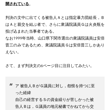
開されている
。
判決の文中に出てくる被告人Ａとは指定暴力団組長，Ｂ
はＡと親交を結ぶ者で、さらに衆議院議員Ｇは火炎瓶を
投げ込まれた当事者である。
なお1999年当時、山口県下関市選出の衆議院議員は安倍
晋三のみであるため、衆議院議員Ｇは安倍晋三しかあり
えない。
さて、まず判決文の6ページ目に注目してみたい。
ア 被告人ＢがＧ議員に対し，怨恨を持つに至
った経緯
自己の経営するＳの資金繰りが苦しかった被
告人Ｂは，Ｇ議員の地元秘書でかねてから交